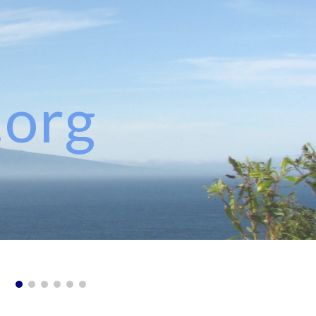
ion
.org