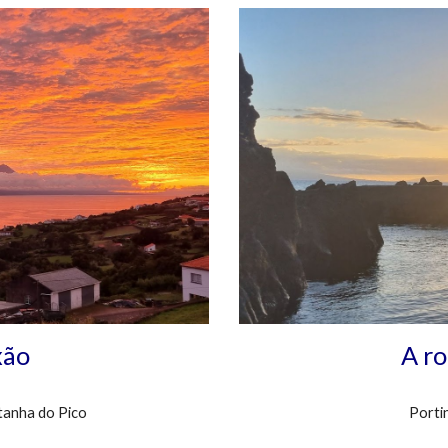
xão
A ro
tanha do Pico
Portin